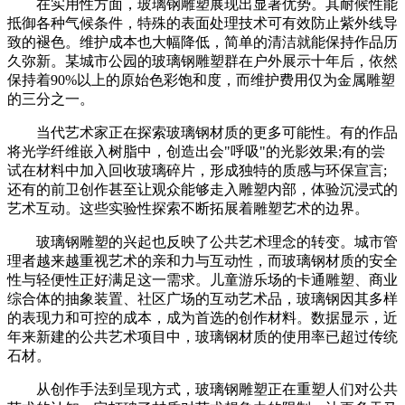
在实用性方面，玻璃钢雕塑展现出显著优势。其耐候性能
抵御各种气候条件，特殊的表面处理技术可有效防止紫外线导
致的褪色。维护成本也大幅降低，简单的清洁就能保持作品历
久弥新。某城市公园的玻璃钢雕塑群在户外展示十年后，依然
保持着90%以上的原始色彩饱和度，而维护费用仅为金属雕塑
的三分之一。
当代艺术家正在探索玻璃钢材质的更多可能性。有的作品
将光学纤维嵌入树脂中，创造出会"呼吸"的光影效果;有的尝
试在材料中加入回收玻璃碎片，形成独特的质感与环保宣言;
还有的前卫创作甚至让观众能够走入雕塑内部，体验沉浸式的
艺术互动。这些实验性探索不断拓展着雕塑艺术的边界。
玻璃钢雕塑的兴起也反映了公共艺术理念的转变。城市管
理者越来越重视艺术的亲和力与互动性，而玻璃钢材质的安全
性与轻便性正好满足这一需求。儿童游乐场的卡通雕塑、商业
综合体的抽象装置、社区广场的互动艺术品，玻璃钢因其多样
的表现力和可控的成本，成为首选的创作材料。数据显示，近
年来新建的公共艺术项目中，玻璃钢材质的使用率已超过传统
石材。
从创作手法到呈现方式，玻璃钢雕塑正在重塑人们对公共