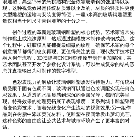
浪雕塑，高达15米的悬挑结构完全依靠玻璃钢的强度得以实
现，这种视觉效果是传统材质难以企及的。材质的轻质性更使
大型雕塑的运输与安装变得简便，一座5米高的玻璃钢雕塑重
量仅相当于同尺寸青铜雕塑的十分之一。
创作过程的革新是玻璃钢雕塑的核心优势。艺术家通常先
制作黏土或泡沫原型，然后通过翻模技术制作玻璃钢成品。这
个过程中，硅胶模具能捕捉最细微的纹理，确保艺术家的每个
创意细节都得到忠实再现。更值得关注的是，现代数字技术已
融入创作流程，3D扫描与CNC雕刻使原型制作更加精准，某
艺术团队甚至开发了参数化设计系统，可以生成复杂的结构形
态并直接输出为可制作的数字模型。
色彩表现力的解放让玻璃钢雕塑焕发独特魅力。与传统材
质受限于固有色调不同，玻璃钢可以通过色浆调配实现任何色
彩效果，从通透的水晶质感到深沉的金属光泽，都能完美呈
现。特殊效果的处理更拓展了表现维度：某系列城市雕塑采用
渐变色彩技术，随着光线变化产生流动的视觉效果;另一组作
品则在树脂中添加荧光材料，使雕塑在夜间散发出梦幻光芒。
这种色彩的自由度让公共艺术与城市环境产生了更丰富的对
话。