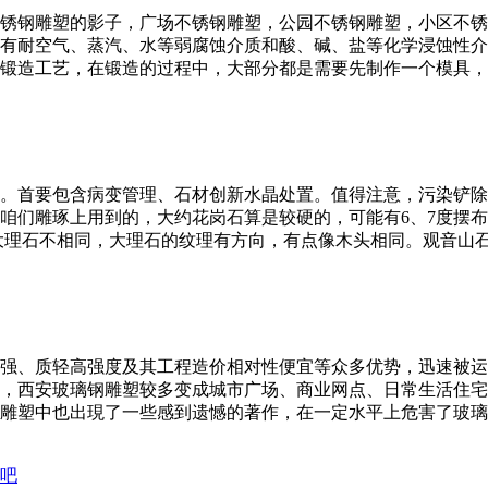
锈钢雕塑的影子，广场不锈钢雕塑，公园不锈钢雕塑，小区不锈
有耐空气、蒸汽、水等弱腐蚀介质和酸、碱、盐等化学浸蚀性介
锻造工艺，在锻造的过程中，大部分都是需要先制作一个模具，
。首要包含病变管理、石材创新水晶处置。值得注意，污染铲除
咱们雕琢上用到的，大约花岗石算是较硬的，可能有6、7度摆布
石跟大理石不相同，大理石的纹理有方向，有点像木头相同。观音
强、质轻高强度及其工程造价相对性便宜等众多优势，迅速被运
，西安玻璃钢雕塑较多变成城市广场、商业网点、日常生活住宅
雕塑中也出現了一些感到遗憾的著作，在一定水平上危害了玻璃