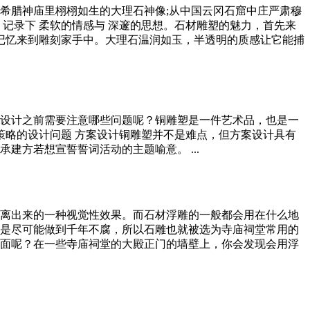
希腊神庙里栩栩如生的大理石神像;从中国云冈石窟中庄严肃穆
记录下 柔软的情感与 深邃的思想。石材雕塑的魅力，首先来
的记忆来到雕刻家手中。大理石温润如玉，半透明的质感让它能捕
设计之前需要注意哪些问题呢？铜雕塑是一件艺术品，也是一
策略的设计问题 方案设计铜雕塑并不是难点，但方案设计具有
方若想宣誓誓词活动的主题喻意。 ...
离出来的一种视觉性效果。而石材浮雕的一般都会用在什么地
是尽可能做到千年不腐，所以石雕也就被选为寺庙祠堂常用的
面呢？在一些寺庙祠堂的大殿正门的墙壁上，你会发现会用浮