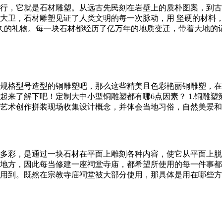
行，它就是石材雕塑。从远古先民刻在岩壁上的质朴图案，到古
大卫，石材雕塑见证了人类文明的每一次脉动，用 坚硬的材料，
持久的礼物。每一块石材都经历了亿万年的地质变迁，带着大地
规格型号造型的铜雕塑吧，那么这些精美且色彩艳丽铜雕塑，在
来了解下吧！定制大中小型铜雕塑都有哪6点因素？ 1.铜雕塑
术创作拼装现场收集设计概念，并体会当地习俗，自然美景和承建
多彩，是通过一块石材在平面上雕刻各种内容，使它从平面上脱
地方，因此每当修建一座祠堂寺庙，都希望所使用的每一件事都
用到。既然在宗教寺庙祠堂被大部分使用，那具体是用在哪些方