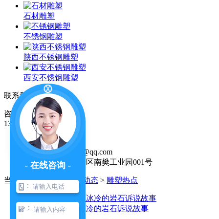
石材雕塑
不锈钢雕塑
陕西不锈钢雕塑
西安不锈钢雕塑
联系我们
咨询热线
13892882178
售后热线：
13892882178
邮箱：122273757@qq.com
地址：西安市长安区南樊工业园001号
- 在线咨询 -
当前位置：
首页
>
新闻动态
>
雕塑热点
：
：
石材雕塑如何让冰冷的岩石诉说故事