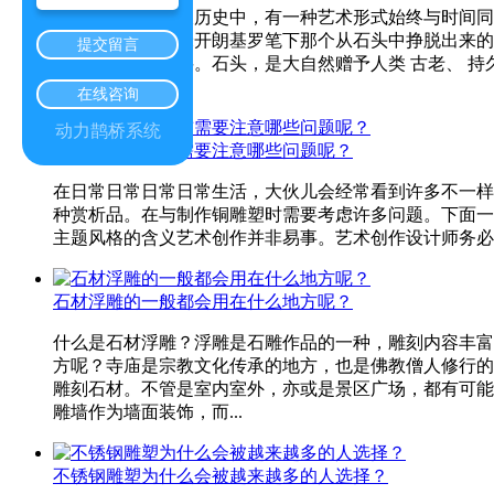
在人类文明的漫长历史中，有一种艺术形式始终与时间同
的佛陀造像，到米开朗基罗笔下那个从石头中挣脱出来的
提交留言
自于它所用的材料。石头，是大自然赠予人类 古老、 
捉光影，适...
在线咨询
动力鹊桥系统
在设计雕塑之前需要注意哪些问题呢？
在日常日常日常日常生活，大伙儿会经常看到许多不一样
种赏析品。在与制作铜雕塑时需要考虑许多问题。下面一起
主题风格的含义艺术创作并非易事。艺术创作设计师务必艺
石材浮雕的一般都会用在什么地方呢？
什么是石材浮雕？浮雕是石雕作品的一种，雕刻内容丰富
方呢？寺庙是宗教文化传承的地方，也是佛教僧人修行的
雕刻石材。不管是室内室外，亦或是景区广场，都有可能
雕墙作为墙面装饰，而...
不锈钢雕塑为什么会被越来越多的人选择？