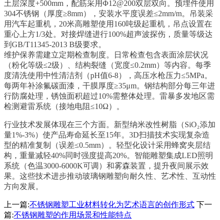
土层深度+500mm，配筋采用Φ12@200双层双向。预埋件使用
304不锈钢（厚度≥8mm），安装水平度误差≤2mm/m。吊装采
用汽车起重机，20米高雕塑使用160吨级起重机，吊点设置在
重心上方1/3处。对接焊缝进行100%超声波探伤，质量等级达
到GB/T11345-2013 B级要求。
维护保养需建立定期检查制度。日常检查包含表面涂层状况
（粉化等级≤2级）、结构裂缝（宽度≤0.2mm）等内容。每季
度清洗使用中性清洁剂（pH值6-8），高压水枪压力≤5MPa。
每两年补涂氟碳面漆，干膜厚度≥35μm。钢结构部分每三年进
行防腐处理，锈蚀面积超过10%需整体处理。雷暴多发地区需
检测避雷系统（接地电阻≤10Ω）。
行业技术发展体现在三个方面。新型纳米改性树脂（SiO₂添加
量1%-3%）使产品寿命延长至15年。3D扫描技术实现复杂造
型的精准复制（误差≤0.5mm）。轻型化设计采用蜂窝夹层结
构，重量减轻40%同时强度提高20%。智能雕塑集成LED照明
系统（色温3000-6000K可调）和雾森装置，提升夜间展示效
果。这些技术进步推动玻璃钢雕塑向耐久性、艺术性、互动性
方向发展。
上一篇:
不锈钢雕塑工业材料转化为艺术语言的创作形式
下一
篇:
不锈钢雕塑的作用场景和性能特点