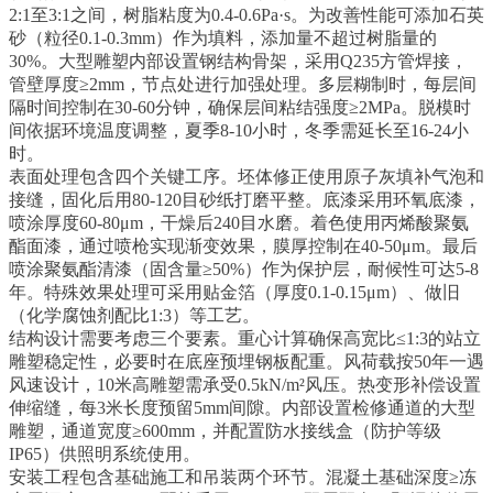
2:1至3:1之间，树脂粘度为0.4-0.6Pa·s。为改善性能可添加石英
砂（粒径0.1-0.3mm）作为填料，添加量不超过树脂量的
30%。大型雕塑内部设置钢结构骨架，采用Q235方管焊接，
管壁厚度≥2mm，节点处进行加强处理。多层糊制时，每层间
隔时间控制在30-60分钟，确保层间粘结强度≥2MPa。脱模时
间依据环境温度调整，夏季8-10小时，冬季需延长至16-24小
时。
表面处理包含四个关键工序。坯体修正使用原子灰填补气泡和
接缝，固化后用80-120目砂纸打磨平整。底漆采用环氧底漆，
喷涂厚度60-80μm，干燥后240目水磨。着色使用丙烯酸聚氨
酯面漆，通过喷枪实现渐变效果，膜厚控制在40-50μm。最后
喷涂聚氨酯清漆（固含量≥50%）作为保护层，耐候性可达5-8
年。特殊效果处理可采用贴金箔（厚度0.1-0.15μm）、做旧
（化学腐蚀剂配比1:3）等工艺。
结构设计需要考虑三个要素。重心计算确保高宽比≤1:3的站立
雕塑稳定性，必要时在底座预埋钢板配重。风荷载按50年一遇
风速设计，10米高雕塑需承受0.5kN/m²风压。热变形补偿设置
伸缩缝，每3米长度预留5mm间隙。内部设置检修通道的大型
雕塑，通道宽度≥600mm，并配置防水接线盒（防护等级
IP65）供照明系统使用。
安装工程包含基础施工和吊装两个环节。混凝土基础深度≥冻