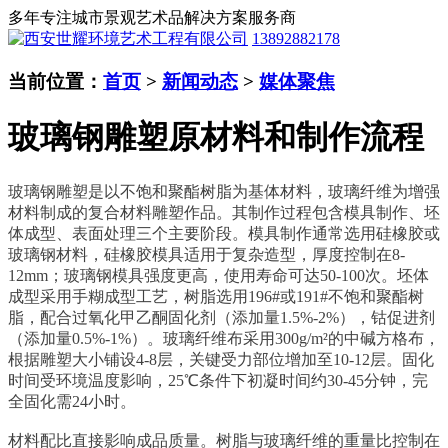
多年专注城市景观艺术品解决方案服务商
13892882178
当前位置：
首页
>
新闻动态
>
媒体聚焦
玻璃钢雕塑原材料和制作流程
玻璃钢雕塑是以不饱和聚酯树脂为基体材料，玻璃纤维为增强
材料制成的复合材料雕塑作品。其制作过程包含模具制作、坯
体成型、表面处理三个主要阶段。模具制作通常选用硅橡胶或
玻璃钢材料，硅橡胶模具适用于复杂造型，厚度控制在8-
12mm；玻璃钢模具强度更高，使用寿命可达50-100次。坯体
成型采用手糊成型工艺，树脂选用196#或191#不饱和聚酯树
脂，配合过氧化甲乙酮固化剂（添加量1.5%-2%），钴促进剂
（添加量0.5%-1%）。玻璃纤维布采用300g/m²的中碱方格布，
根据雕塑大小铺设4-8层，关键受力部位增加至10-12层。固化
时间受环境温度影响，25℃条件下初凝时间约30-45分钟，完
全固化需24小时。
材料配比直接影响成品质量。树脂与玻璃纤维的重量比控制在