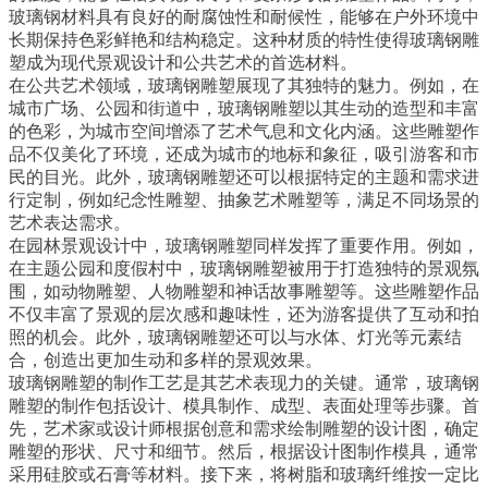
玻璃钢材料具有良好的耐腐蚀性和耐候性，能够在户外环境中
长期保持色彩鲜艳和结构稳定。这种材质的特性使得玻璃钢雕
塑成为现代景观设计和公共艺术的首选材料。
在公共艺术领域，玻璃钢雕塑展现了其独特的魅力。例如，在
城市广场、公园和街道中，玻璃钢雕塑以其生动的造型和丰富
的色彩，为城市空间增添了艺术气息和文化内涵。这些雕塑作
品不仅美化了环境，还成为城市的地标和象征，吸引游客和市
民的目光。此外，玻璃钢雕塑还可以根据特定的主题和需求进
行定制，例如纪念性雕塑、抽象艺术雕塑等，满足不同场景的
艺术表达需求。
在园林景观设计中，玻璃钢雕塑同样发挥了重要作用。例如，
在主题公园和度假村中，玻璃钢雕塑被用于打造独特的景观氛
围，如动物雕塑、人物雕塑和神话故事雕塑等。这些雕塑作品
不仅丰富了景观的层次感和趣味性，还为游客提供了互动和拍
照的机会。此外，玻璃钢雕塑还可以与水体、灯光等元素结
合，创造出更加生动和多样的景观效果。
玻璃钢雕塑的制作工艺是其艺术表现力的关键。通常，玻璃钢
雕塑的制作包括设计、模具制作、成型、表面处理等步骤。首
先，艺术家或设计师根据创意和需求绘制雕塑的设计图，确定
雕塑的形状、尺寸和细节。然后，根据设计图制作模具，通常
采用硅胶或石膏等材料。接下来，将树脂和玻璃纤维按一定比