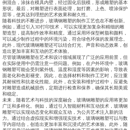
例混合，涂抹在模具内壁，经过固化后脱模，形成雕塑的基本
形状。最后，对雕塑进行表面处理，如打磨、上色、喷涂保护
层等，使其达到理想的艺术效果和耐久性。
随着科技的不断进步，玻璃钢雕塑的制作工艺也在不断创新。
例如，通过引入3D打印技术，可以实现更加复杂和精细的雕
塑造型，提高制作效率和精度。通过采用环保型树脂和颜料，
可以减少制作过程中的环境污染，符合绿色环保的发展理念。
此外，现代玻璃钢雕塑还可以结合灯光、声音和动态效果，创
造出更加丰富和互动的艺术体验。
尽管玻璃钢雕塑在艺术和设计领域展现了广泛的应用前景，但
在实际使用中仍需注意一些问题。例如，在户外环境中，玻璃
钢雕塑可能会受到紫外线、温度和湿度等因素的影响，导致表
面老化和色彩褪变。因此，在选择材料和制作工艺时，应注重
其耐候性和抗老化性能。此外，在安装和维护过程中，应避免
对雕塑造成机械损伤，定期进行检查和保养，确保其长期美观
和稳定。
未来，随着艺术与科技的深度融合，玻璃钢雕塑的应用将更加
广泛和多样化。例如，通过引入智能材料和互动技术，玻璃钢
雕塑可以实现动态变化和观众互动，为公共艺术注入新的活
力。通过结合虚拟现实和增强现实技术，玻璃钢雕塑可以与数
字内容结合，创造出更加丰富和沉浸式的艺术体验。此外，随