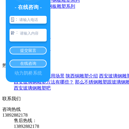
西安中铁装备部-钢板雕塑系列
- 在线咨询 -
石材雕塑
：
不锈钢雕塑
：
陕西不锈钢雕塑
提交留言
西安不锈钢雕塑
在线咨询
热门新闻
动力鹊桥系统
西安石材雕塑的应用场景
陕西铜雕塑介绍
西安​玻璃钢
西安玻璃钢雕塑方法有哪些？
那么不锈钢雕塑跟玻璃钢
西安玻璃钢雕塑吧
联系我们
咨询热线
13892882178
售后热线：
13892882178