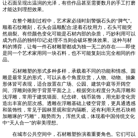
让石面呈现出温润的光泽，有些作品甚至需要数月的手工打磨
才能达到理想效果。
在整个雕刻过程中，艺术家必须时刻警惕石头的“脾气”。
顺着石纹雕刻，石头会温顺配合;逆着石纹用力，石头可能突
然崩裂。有些颜色变化可能是石材内部的杂质，巧妙利用可以
成为作品的独特印记;处理不当则会破坏整体效果。这种与材
料的博弈，让每一件石材雕塑都成为独一无二的存在——即使
是同一个艺术家用同一块石料，也不可能复刻出完全相同的作
品。
石材雕塑的形式多种多样，承载着不同的功能和情感。圆
雕是最常见的形式，可以从各个角度欣赏，人物、动物、抽象
形体皆可表现，适合放置在广场、公园、建筑中庭等开阔空
间。浮雕则依附于背景平面之上，根据突出程度分为高浮雕和
浅浮雕，常用于建筑墙面、纪念碑、钱币装饰，用光影变化营
造出丰富的层次感。透雕在浮雕基础上镂空背景，更具通透感
和装饰性，常见于园林景观和室内隔断。还有利用天然石块稍
加雕琢的“巧雕”，顺势而为，浑然天成，体现着中国传统文化
中“天人合一”的审美理想。
在城市公共空间中，石材雕塑扮演着重要角色。它们可以