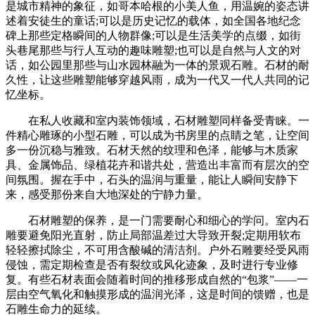
是城市精神的象征，如哥本哈根的小美人鱼，用温婉的姿态讲
述着安徒生的童话;可以是历史记忆的载体，如全国各地纪念
碑上那些定格瞬间的人物群像;可以是生活美学的点缀，如街
头巷尾那些与行人互动的趣味雕塑;也可以是自然与人文的对
话，如公园里那些与山水园林融为一体的景观石雕。石材的耐
久性，让这些雕塑能够穿越风雨，成为一代又一代人共同的记
忆坐标。
在私人收藏和室内装饰领域，石材雕塑同样备受青睐。一
件精心雕琢的小型石雕，可以成为书房里的点睛之笔，让空间
多一份沉稳与雅致。石材天然的纹理和色泽，能够与木质家
具、金属饰品、绿植花卉和谐共处，营造出丰富而有层次的空
间氛围。握在手中，石头的温润与重量，能让人瞬间安静下
来，感受那份来自大地深处的宁静力量。
石材雕塑的保养，是一门需要耐心和细心的学问。室内石
雕要避免阳光直射，防止局部温差过大导致开裂;定期用软布
轻轻擦拭除尘，不可用含酸碱的清洁剂。户外石雕要经受风雨
侵蚀，需定期检查是否有裂纹或风化迹象，及时进行专业修
复。有些石材表面会随着时间的推移形成自然的“包浆”——一
层由空气氧化和触摸形成的温润光泽，这是时间的馈赠，也是
石雕生命力的延续。