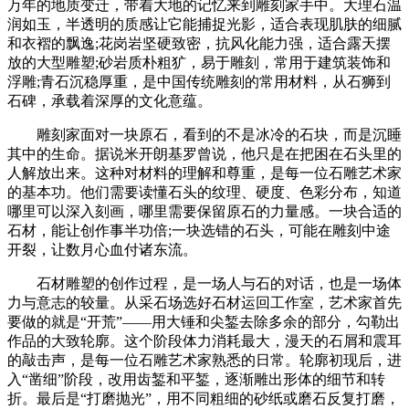
万年的地质变迁，带着大地的记忆来到雕刻家手中。大理石温
润如玉，半透明的质感让它能捕捉光影，适合表现肌肤的细腻
和衣褶的飘逸;花岗岩坚硬致密，抗风化能力强，适合露天摆
放的大型雕塑;砂岩质朴粗犷，易于雕刻，常用于建筑装饰和
浮雕;青石沉稳厚重，是中国传统雕刻的常用材料，从石狮到
石碑，承载着深厚的文化意蕴。
雕刻家面对一块原石，看到的不是冰冷的石块，而是沉睡
其中的生命。据说米开朗基罗曾说，他只是在把困在石头里的
人解放出来。这种对材料的理解和尊重，是每一位石雕艺术家
的基本功。他们需要读懂石头的纹理、硬度、色彩分布，知道
哪里可以深入刻画，哪里需要保留原石的力量感。一块合适的
石材，能让创作事半功倍;一块选错的石头，可能在雕刻中途
开裂，让数月心血付诸东流。
石材雕塑的创作过程，是一场人与石的对话，也是一场体
力与意志的较量。从采石场选好石材运回工作室，艺术家首先
要做的就是“开荒”——用大锤和尖錾去除多余的部分，勾勒出
作品的大致轮廓。这个阶段体力消耗最大，漫天的石屑和震耳
的敲击声，是每一位石雕艺术家熟悉的日常。轮廓初现后，进
入“凿细”阶段，改用齿錾和平錾，逐渐雕出形体的细节和转
折。最后是“打磨抛光”，用不同粗细的砂纸或磨石反复打磨，