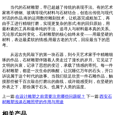
当代的石材雕塑，早已超越了传统的表现手法。有的艺术
家将不锈钢、玻璃等现代材料与石材结合，创造出传统与现代
对话的作品;有的运用数控雕刻技术，让机器完成粗加工，再
由手工进行精细打磨，实现更复杂的形式;有的回归原始，用
最朴素的工具和最单纯的手法，追寻人与材料最本真的关系。
无论形式如何变化，石材雕塑的核心始终未变——用最坚硬的
材料，表达最柔软的情感;用最古老的方式，回应最当下的思
考。
从远古先民敲下的第一块石器，到今天艺术家手中精雕细
琢的作品，石材雕塑伴随着人类走过了漫长的岁月。它见证了
文明的兴衰，记录了思想的变迁，承载了情感的寄托。每一件
石材雕塑，都是一次生命的唤醒，让沉睡亿万年的石头，开口
诉说属于这个时代的故事。当我们驻足欣赏一件石雕作品，触
摸那些被千百次敲击打磨出的曲线，或许能感受到，在坚硬的
外表之下，那份属于石头、也属于人类的温度。
上一篇:
在设计雕塑之前需要注意哪些问题呢？
下一篇:
西安石
材雕塑浅谈石雕照壁的作用与用途
相关产品