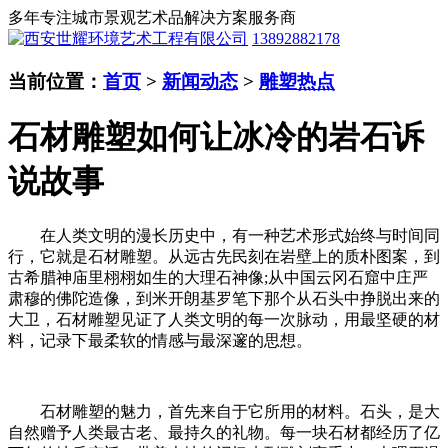
多年专注城市景观艺术品解决方案服务商
13892882178
当前位置：
首页
>
新闻动态
>
雕塑热点
石材雕塑如何让冰冷的岩石诉
说故事
在人类文明的漫长历史中，有一种艺术形式始终与时间同
行，它就是石材雕塑。从远古先民刻在岩壁上的质朴图案，到
古希腊神庙里栩栩如生的大理石神像;从中国云冈石窟中庄严
肃穆的佛陀造像，到米开朗基罗笔下那个从石头中挣脱出来的
大卫，石材雕塑见证了人类文明的每一次脉动，用最坚硬的材
料，记录下最柔软的情感与最深邃的思想。
石材雕塑的魅力，首先来自于它所用的材料。石头，是大
自然赠予人类最古老、最持久的礼物。每一块石材都经历了亿