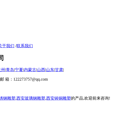
关于我们
/
联系我们
司
兰州
|
青岛
|
宁夏
|
内蒙古
|
山西
|
山东
|
甘肃
|
 箱：122273757@qq.com
锈钢雕塑
,
西安玻璃钢雕塑
,
西安铸铜雕塑
的产品,欢迎前来咨询!