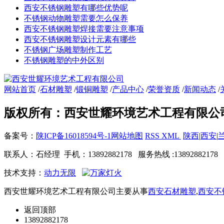
西安不锈钢雕塑有哪些优势呢
不锈钢动物雕塑需要怎么保养
西安不锈钢雕塑焊接需要注意事项
西安不锈钢雕塑设计元素有哪些
不锈钢广场雕塑制作工艺
不锈钢雕塑的中外区别
网站首页
/
石材雕塑
/
锻铜雕塑
/
产品中心
/
荣誉资质
/
新闻动态
/
版权所有：西安世耀环境艺术工程有限公
备案号：
陕ICP备16018594号-1
网站地图
RSS
XML
陕西
|
西安
|
联系人：石经理 手机：13892882178 服务热线 :13892882178 邮
技术支持：
动力无限
西安世耀环境艺术工程有限公司主要从事
西安石材雕塑
,
西安不
返回顶部
13892882178