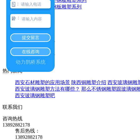
：
西安中铁装备部-钢板雕塑系列
：
石材雕塑
不锈钢雕塑
提交留言
陕西不锈钢雕塑
在线咨询
西安不锈钢雕塑
动力鹊桥系统
热门新闻
西安石材雕塑的应用场景
陕西铜雕塑介绍
西安​玻璃钢
西安玻璃钢雕塑方法有哪些？
那么不锈钢雕塑跟玻璃钢
西安玻璃钢雕塑吧
联系我们
咨询热线
13892882178
售后热线：
13892882178